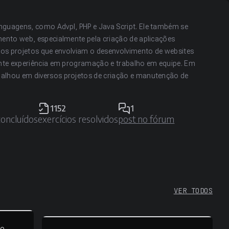
nguagens, como Advpl, PHP e Java Script. Ele também se
mento web, especialmente pela criação de aplicações
rsos projetos que envolviam o desenvolvimento de websites
tante experiência em programação e trabalho em equipe. Em
alhou em diversos projetos de criação e manutenção de
1152
1
concluídos
exercícios resolvidos
post no fórum
VER TODOS
 e