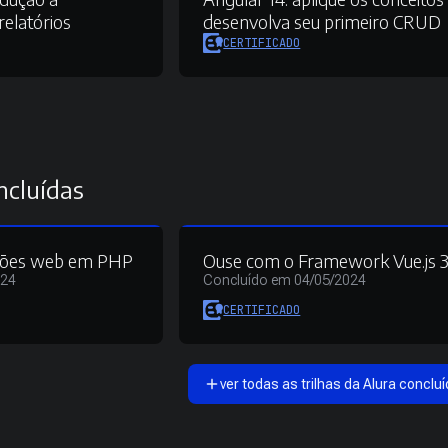
relatórios
desenvolva seu primeiro CRUD
CERTIFICADO
ncluídas
cações web em PHP
Ouse com o Framework Vue.js 
024
Concluído em 04/05/2024
CERTIFICADO
ver todas as trilhas da Alura concluí