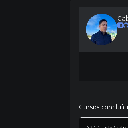
Gab
Cursos concluíd
ABAP parte 1:
intr