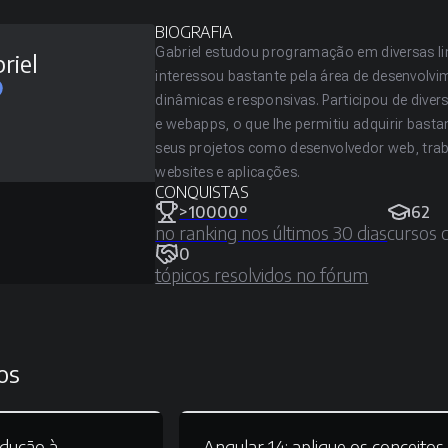
BIOGRAFIA
Gabriel estudou programação em diversas li
riel
interessou bastante pela área de desenvolvi
dinâmicas e responsivas. Participou de dive
e webapps, o que lhe permitiu adquirir bas
seus projetos como desenvolvedor web, trab
websites e aplicações.
CONQUISTAS
>10000º
62
no ranking nos últimos 30 dias
cursos 
0
tópicos resolvidos no fórum
os
odução à
Angular 14:
aplique os conceitos