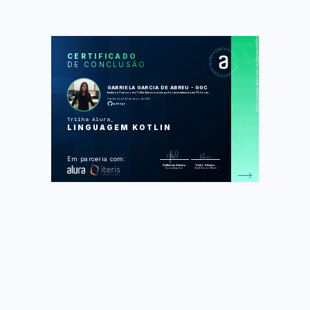
https://cursos.alura.com.br/degree/certificate/cd019350-9c8f-446c-af82-8b8065cda14e
SOS
CUR
CERTIFICADO
DE CONCLUSÃO
Kotlin: orientação a objetos
Kotlin: herança, polimorfismo e
Interface
GABRIELA GARCIA DE ABREU - GGC
Kotlin: recursos da linguagem com
finalizou 7 cursos da Trilha Alura com carga horária estimada em 70 horas.
pacotes e composição
Finalizado em 14 de março de 2022
Kotlin: lidando com exceptions e
gabsgc
referências nulas
Kotlin: desenvolva com coleções,
Trilha Alura
arrays e listas
LINGUAGEM KOTLIN
Kotlin Collections: Set e Map
Kotlin: recursos do paradigma
funcional
Foram feitas 331 de 331 atividades.
Em parceria com:
Guilherme Silveira
Paulo Silveira
Coordenador
Chief Vision Officer