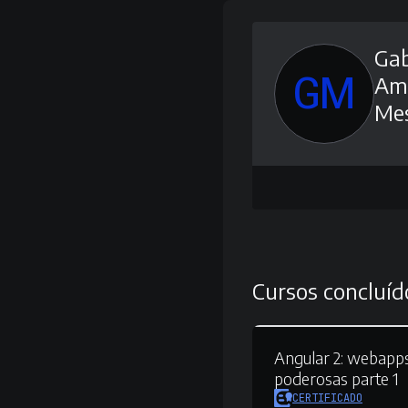
Gab
GM
Am
Me
Cursos concluíd
Angular 2:
webapps
poderosas parte 1
CERTIFICADO