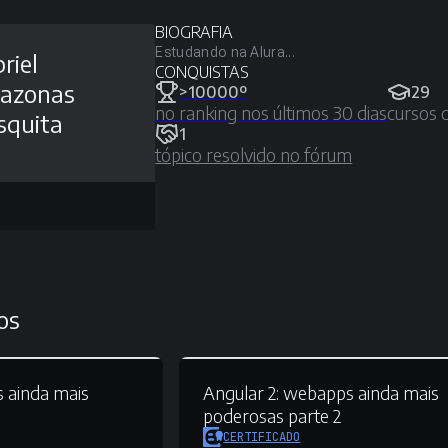
BIOGRAFIA
Estudando na Alura...
riel
CONQUISTAS
azonas
>10000º
29
no ranking nos últimos 30 dias
cursos 
squita
1
tópico resolvido no fórum
os
 ainda mais
Angular 2:
webapps ainda mais
poderosas parte 2
CERTIFICADO