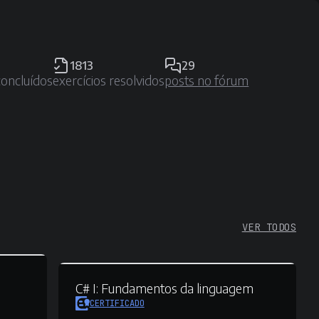
1813
29
concluídos
exercícios resolvidos
posts no fórum
VER TODOS
C# I:
Fundamentos da linguagem
CERTIFICADO