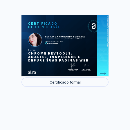
https://cursos.alura.com.br/certificate/98ecc00b-a29b-4bab-bd17-440fbb62fffc
LAS
AU
CERTIFICADO
DE CONCLUSÃO
Introdução: Editando seu site em
tempo real
O Console
FERNANDA APARECIDA FERREIRA
Debuggando
concluiu o curso online com carga horária estimada em 9 horas.
Conectividade
Finalizado em 27 de janeiro de 2018
Analisando a performance
ferreiraapfernanda
Persistencia, Cookies e Cache
Device Mode
Curso
CHROME DEVTOOLS:
Foram feitas 58 de 58 atividades.
ANALISE, INSPECIONE E
DEPURE SUAS PÁGINAS WEB
Guilherme Silveira
Paulo Silveira
Coordenador
Chief Vision Officer
Certificado formal