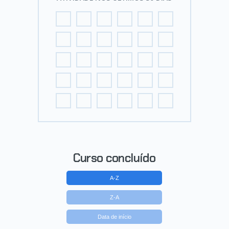
Curso concluído
A-Z
Z-A
Data de início