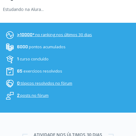
Estudando na Alura...
no ranking nos últimos 30 dias
>10000º
pontos acumulados
6000
curso concluído
1
exercícios resolvidos
65
tópicos resolvidos no fórum
0
posts no fórum
2
ATIVIDADE NOS ÚLTIMOS 30 DIAS