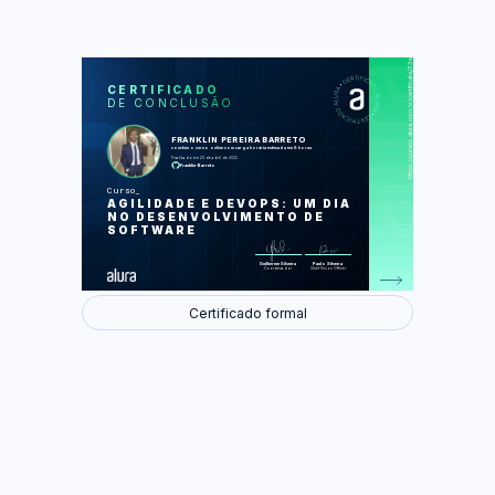
https://cursos.alura.com.br/certificate/33e43819-4fc9-40a0-b777-73cda01832eb
LAS
AU
CERTIFICADO
DE CONCLUSÃO
Infraestrutura da aplicação
Containerizando a aplicação
Automatizando o build
FRANKLIN PEREIRA BARRETO
Deploy da aplicação
concluiu o curso online com carga horária estimada em 8 horas.
Integração e deploy contínuo
Finalizado em 23 de abril de 2022
Franklin-Barreto
Foram feitas 40 de 40 atividades.
Curso
AGILIDADE E DEVOPS: UM DIA
NO DESENVOLVIMENTO DE
SOFTWARE
Guilherme Silveira
Paulo Silveira
Coordenador
Chief Vision Officer
Certificado formal