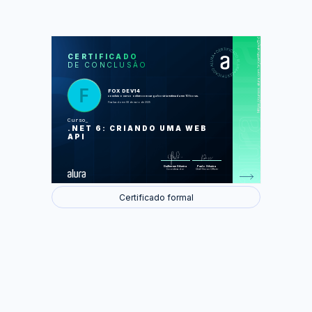
https://cursos.alura.com.br/certificate/d5d911eb-260d-485a-b469-e6107bd266dc
LAS
AU
CERTIFICADO
DE CONCLUSÃO
Entendendo o conceito
Iniciando o projeto .NET 6
Consultando e paginando
Utilizando banco de dados
FOX DEV14
Atualizando e removendo
concluiu o curso online com carga horária estimada em 10 horas.
Documentando com Swagger
Finalizado em 08 de maio de 2025
Curso
Foram feitas 55 de 55 atividades.
.NET 6: CRIANDO UMA WEB
API
Guilherme Silveira
Paulo Silveira
Coordenador
Chief Vision Officer
Certificado formal