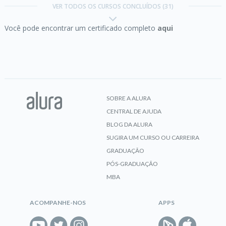
VER TODOS OS CURSOS CONCLUÍDOS (31)
Você pode encontrar um certificado completo
aqui
CERTIFICADO
HTML5 e CSS3 I:
Suas primeiras páginas da Web
SOBRE A ALURA
CENTRAL DE AJUDA
CERTIFICADO
BLOG DA ALURA
SUGIRA UM CURSO OU CARREIRA
GRADUAÇÃO
PÓS-GRADUAÇÃO
HTTP:
Entendendo a web por baixo dos panos
MBA
ACOMPANHE-NOS
APPS
CERTIFICADO