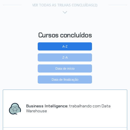
VER TODAS AS TRILHAS CONCLUÍDAS(2)
Cursos concluídos
A-Z
Z-A
Data de início
Data de finalização
Business Intelligence:
trabalhando com Data
Warehouse