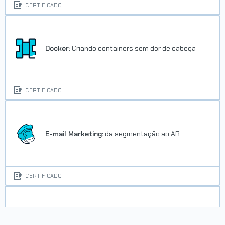
CERTIFICADO
Docker:
Criando containers sem dor de cabeça
CERTIFICADO
E-mail Marketing:
da segmentação ao AB
CERTIFICADO
Facebook Marketing:
Como impulsionar a sua
marca criando uma Fanpage