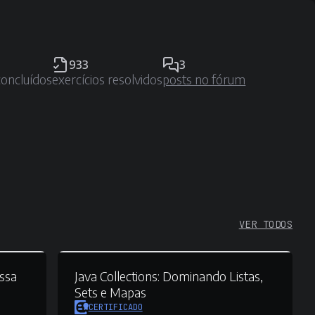
933
3
concluídos
exercícios resolvidos
posts no fórum
VER TODOS
ssa
Java Collections:
Dominando Listas,
Sets e Mapas
CERTIFICADO