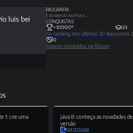
BIOGRAFIA
Estudando na Alura...
io luis bei
CONQUISTAS
>10000º
33
no ranking nos últimos 30 dias
cursos 
0
tópicos resolvidos no fórum
os
e 1:
crie uma
Java 8:
conheça as novidades de
versão
CERTIFICADO