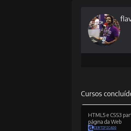
flav
Cursos concluíd
HTML5 e CSS3 part
página da Web
CERTIFICADO