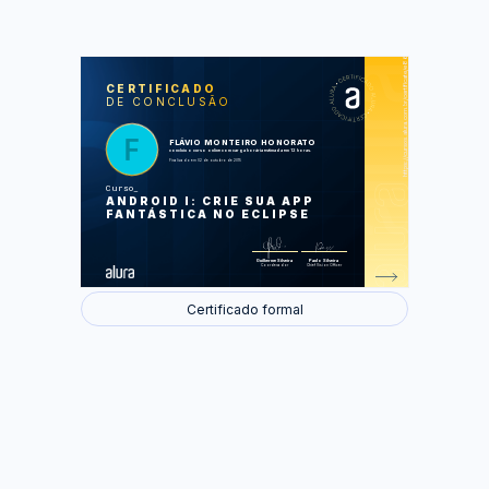
https://cursos.alura.com.br/certificate/e86f6349a9ad709302778ed4900d42bc
LAS
AU
CERTIFICADO
DE CONCLUSÃO
Android Olá Mundo
Copiando e Colando
Cadastro de Alunos
Tela de Cadastro
FLÁVIO MONTEIRO HONORATO
Persistência com SQLite
concluiu o curso online com carga horária estimada em 12 horas.
Completando o cadastro
Finalizado em 02 de outubro de 2015
Curso
Foram feitas 60 de 61 atividades.
ANDROID I: CRIE SUA APP
FANTÁSTICA NO ECLIPSE
Guilherme Silveira
Paulo Silveira
Coordenador
Chief Vision Officer
Certificado formal