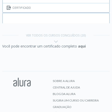
CERTIFICADO
Angular parte 4:
lapidando o projeto
VER TODOS OS CURSOS CONCLUÍDOS (20)
Você pode encontrar um certificado completo
aqui
CERTIFICADO
Apache Camel:
o framework de integração entre
sistemas
SOBRE A ALURA
CENTRAL DE AJUDA
CERTIFICADO
BLOG DA ALURA
SUGIRA UM CURSO OU CARREIRA
GRADUAÇÃO