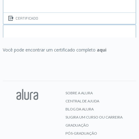
CERTIFICADO
Pensamento computacional:
fundamentos da
computação e lógica de programação
Você pode encontrar um certificado completo
aqui
CERTIFICADO
SOBRE A ALURA
CENTRAL DE AJUDA
BLOG DA ALURA
SUGIRA UM CURSO OU CARREIRA
GRADUAÇÃO
PÓS-GRADUAÇÃO