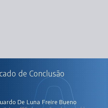
AU
icado de Conclusão
Arquitetura CSS: descomplicando os
Layout base e Estiliz
Estilização 
Estiliz
Estilizaçã
Estilização do rodapé e Respo
uardo De Luna Freire Bueno