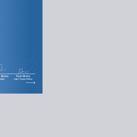
Silveira
Paulo Silveira
nador
Chief Vision Officer