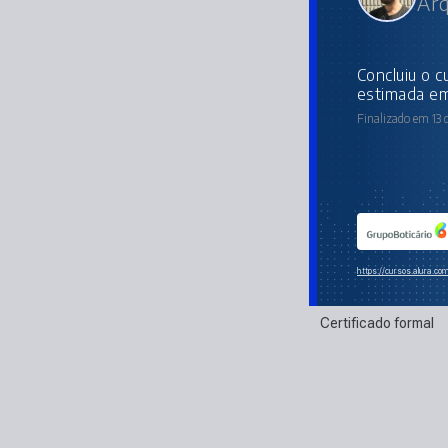
Arq
concluiu o curso online com carga horária
estimada em
Finalizado em 13 
https://cursos.alura.co
Certificado formal