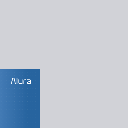
LAS DO CURSO
 problemas
ação de cabeçalho
de Banner e Sobre
ação das Receitas
o do Quem Somos
nsividade do site