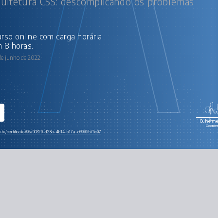
uitetura CSS: descomplicando os problemas
 8 horas.
de junho de 2022
Guilherme 
Coorde
m.br/certificate/96a90329-d28a-4b14-b17a-c6960fb75c07