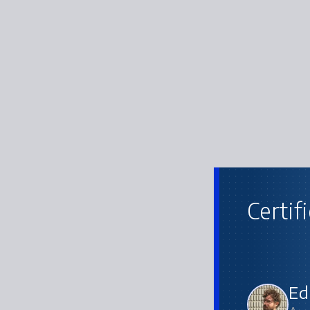
Certif
Ed