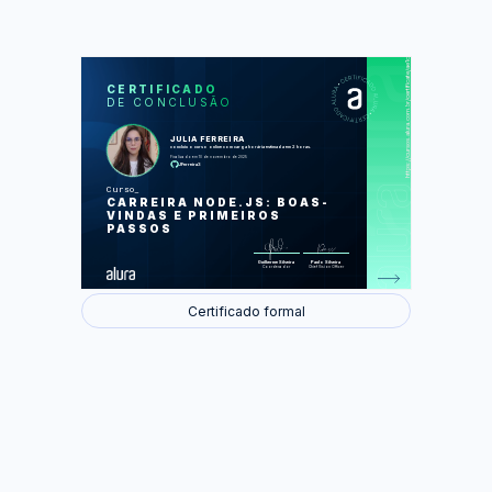
https://cursos.alura.com.br/certificate/ae1c0682-d222-4a7c-8d16-54e0e965be49
LAS
AU
CERTIFICADO
DE CONCLUSÃO
Conhecendo a carreira
Conhecendo o ambiente
Sua equipe de apoio
JULIA FERREIRA
Dicas de estudo
concluiu o curso online com carga horária estimada em 2 horas.
Seja protagonista da sua carreira
Finalizado em 10 de novembro de 2025
JFerreira3
Foram feitas 21 de 21 atividades.
Curso
CARREIRA NODE.JS: BOAS-
VINDAS E PRIMEIROS
PASSOS
Guilherme Silveira
Paulo Silveira
Coordenador
Chief Vision Officer
Certificado formal