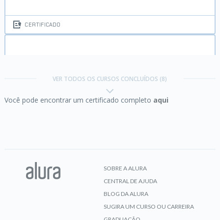
CERTIFICADO
Hábitos:
da produtividade às metas pessoais
VER TODOS OS CURSOS CONCLUÍDOS (8)
Você pode encontrar um certificado completo
aqui
CERTIFICADO
Modelagem de dados:
aplicando a normalização
SOBRE A ALURA
CENTRAL DE AJUDA
CERTIFICADO
BLOG DA ALURA
SUGIRA UM CURSO OU CARREIRA
GRADUAÇÃO