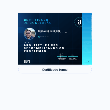
https://cursos.alura.com.br/certificate/282d6e5d-79f1-4174-83e8-37d46985d6e5
LAS
AU
CERTIFICADO
DE CONCLUSÃO
Layout base e Estilização de
cabeçalho
Estilização de Banner e Sobre
FERNANDO MCGUIRE
Estilização das Receitas
concluiu o curso online com carga horária estimada em 8 horas.
Estilização do Quem Somos
Finalizado em 23 de abril de 2022
Estilização do rodapé e
fernandohmcguire
Responsividade do site
Curso
Foram feitas 41 de 41 atividades.
ARQUITETURA CSS:
DESCOMPLICANDO OS
PROBLEMAS
Guilherme Silveira
Paulo Silveira
Coordenador
Chief Vision Officer
Certificado formal