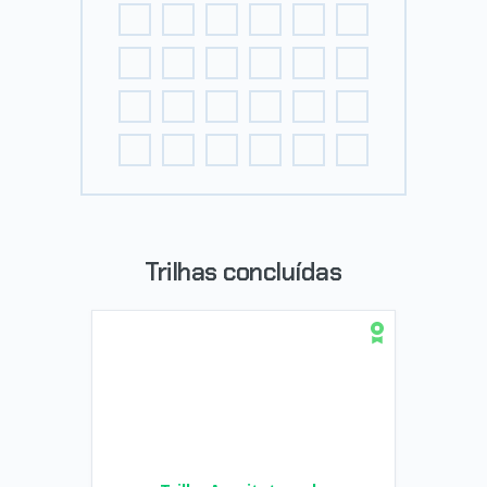
Trilhas concluídas
Trilha Arquitetura de
Microsserviços e RabbitMQ com
.NET