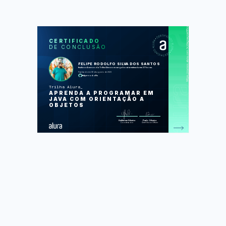
https://cursos.alura.com.br/degree/certificate/9b881a51-e4a1-4a82-9c68-2362e99fbadf
SOS
CUR
CERTIFICADO
DE CONCLUSÃO
Java: criando a sua primeira
aplicação
Java: aplicando a Orientação a
FELIPE RODOLFO SILVA DOS SANTOS
Objetos
finalizou 4 cursos da Trilha Alura com carga horária estimada em 37 horas.
Java: trabalhando com listas e
Finalizado em 08 de agosto de 2023
coleções de dados
felipe-rodolfo
Java: consumindo API, gravando
arquivos e lidando com erros
Trilha Alura
APRENDA A PROGRAMAR EM
Foram feitas 196 de 196 atividades.
JAVA COM ORIENTAÇÃO A
OBJETOS
Guilherme Silveira
Paulo Silveira
Coordenador
Chief Vision Officer