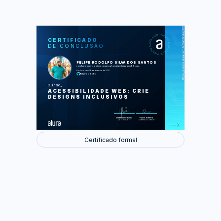
https://cursos.alura.com.br/certificate/d225d7ae-d053-46ef-8202-2d7796f7f43d
LAS
AU
CERTIFICADO
DE CONCLUSÃO
Acessibilidade e autismo
Surdez
Dislexia
FELIPE RODOLFO SILVA DOS SANTOS
Baixa visão
concluiu o curso online com carga horária estimada em 6 horas.
Deficiência física
Finalizado em 26 de fevereiro de 2020
felipe-rodolfo
Foram feitas 62 de 62 atividades.
Curso
ACESSIBILIDADE WEB: CRIE
DESIGNS INCLUSIVOS
Guilherme Silveira
Paulo Silveira
Coordenador
Chief Vision Officer
Certificado formal