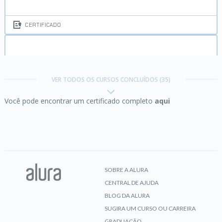
CERTIFICADO
Design Patterns Java I:
Boas práticas de
programação
VER TODOS OS CURSOS CONCLUÍDOS (35)
Você pode encontrar um certificado completo
aqui
CERTIFICADO
Docker:
Criando containers sem dor de cabeça
SOBRE A ALURA
CENTRAL DE AJUDA
CERTIFICADO
BLOG DA ALURA
SUGIRA UM CURSO OU CARREIRA
GRADUAÇÃO