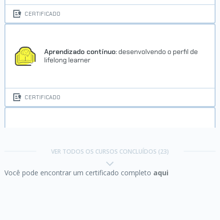
CERTIFICADO
Aprendizado contínuo:
desenvolvendo o perfil de
lifelong learner
CERTIFICADO
Aprendizagem:
personalizando sua rotina de
estudos com ChatGPT
VER TODOS OS CURSOS CONCLUÍDOS (23)
Você pode encontrar um certificado completo
aqui
CERTIFICADO