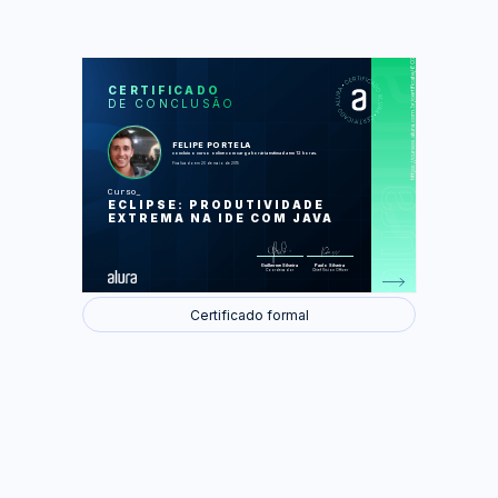
https://cursos.alura.com.br/certificate/607ce9c4a80befd38907cfdc3fa38520
LAS
AU
CERTIFICADO
DE CONCLUSÃO
Menos erros, mais produtividade
Gerando conteúdo eficientemente
Melhorando a organização
Localizando de forma eficiente
FELIPE PORTELA
Mais flexibilidade ao gerar conteúdo
concluiu o curso online com carga horária estimada em 12 horas.
Escrevendo Menos Código com
Finalizado em 20 de maio de 2015
Templates
Explorando Views e perspectivas
Curso
Testando e Debugando sua
ECLIPSE: PRODUTIVIDADE
aplicação
Configurando o ambiente
EXTREMA NA IDE COM JAVA
Foram feitas 57 de 60 atividades.
Guilherme Silveira
Paulo Silveira
Coordenador
Chief Vision Officer
Certificado formal