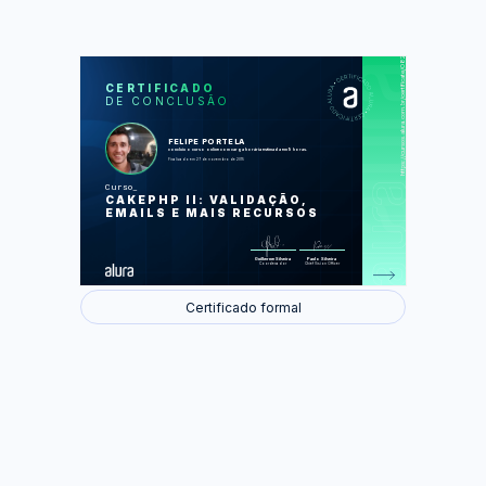
https://cursos.alura.com.br/certificate/082e70091969e2ae7632e767c21a852c
LAS
AU
CERTIFICADO
DE CONCLUSÃO
Paginação
Catálogos de regras
Enviando e-mail
Internacionalização e validação
FELIPE PORTELA
Protegendo o servidor
concluiu o curso online com carga horária estimada em 9 horas.
Migrations
Finalizado em 27 de novembro de 2015
Curso
Foram feitas 0 de 0 atividades.
CAKEPHP II: VALIDAÇÃO,
EMAILS E MAIS RECURSOS
Guilherme Silveira
Paulo Silveira
Coordenador
Chief Vision Officer
Certificado formal