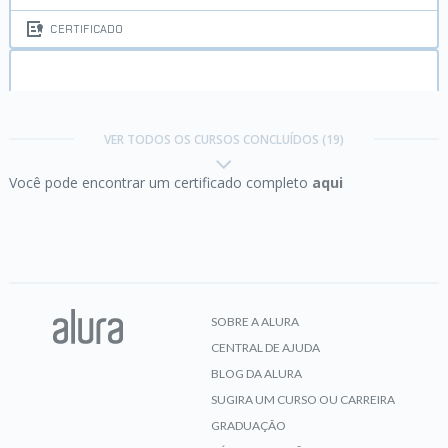
CERTIFICADO
Java e JPA:
Persista seus objetos com a JPA2 e
Hibernate
VER TODOS OS CURSOS CONCLUÍDOS (19)
Você pode encontrar um certificado completo
aqui
CERTIFICADO
Java e JSF I:
Sua aplicação web com JSF2
SOBRE A ALURA
CENTRAL DE AJUDA
CERTIFICADO
BLOG DA ALURA
SUGIRA UM CURSO OU CARREIRA
GRADUAÇÃO
Java e JSTL:
Tags para facilitar o