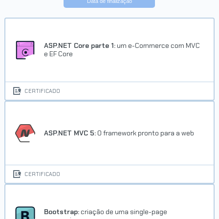
Data de finalização
ASP.NET Core parte 1:
um e-Commerce com MVC
e EF Core
CERTIFICADO
ASP.NET MVC 5:
O framework pronto para a web
CERTIFICADO
Bootstrap:
criação de uma single-page