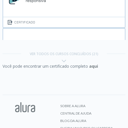
responsiva
CERTIFICADO
C# I:
Fundamentos da linguagem
VER TODOS OS CURSOS CONCLUÍDOS (21)
Você pode encontrar um certificado completo
aqui
CERTIFICADO
C# II:
Orientação a objetos
SOBRE A ALURA
CENTRAL DE AJUDA
CERTIFICADO
BLOG DA ALURA