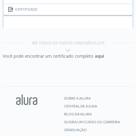
CERTIFICADO
Gerenciamento de serviços:
papéis e processos
de infraestrutura de TI
VER TODOS OS CURSOS CONCLUÍDOS (27)
Você pode encontrar um certificado completo
aqui
CERTIFICADO
HTML e CSS:
Os seus primeiros passos
SOBRE A ALURA
CENTRAL DE AJUDA
CERTIFICADO
BLOG DA ALURA
SUGIRA UM CURSO OU CARREIRA
GRADUAÇÃO