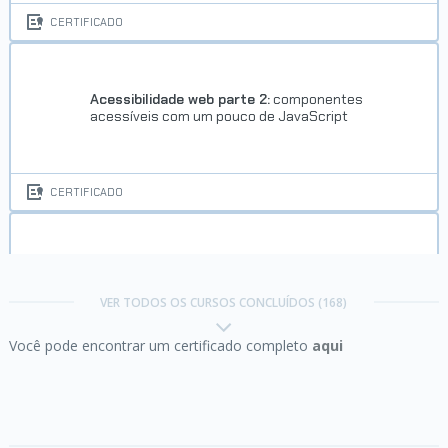
CSS para projetos web
CERTIFICADO
Concluído em 22/02/2023
VER CERTIFICADO
Acessibilidade web parte 2:
componentes
acessíveis com um pouco de JavaScript
CERTIFICADO
Acessibilidade web:
crie designs inclusivos
Trilha HTML e CSS
VER TODOS OS CURSOS CONCLUÍDOS (168)
Você pode encontrar um certificado completo
aqui
Concluído em 22/02/2023
CERTIFICADO
VER CERTIFICADO
Adobe Illustrator Mobile:
criando peças para