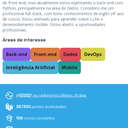
de front-end, mas atualmente estou explorando o back-end com
Python, principalmente na área de dados. Considero-me um
profissional full-stack, com bons conhecimentos de inglês (4º ano
de curso). Estou animado para aprender sobre LLNs e
desenvolvimento mobile. Estou aberto a oportunidades
profissionais.
Áreas de interesse
Back-end
Front-end
Dados
DevOps
Inteligência Artificial
Mobile
no ranking nos últimos 30 dias
>10000º
pontos acumulados
367300
cursos concluídos
168