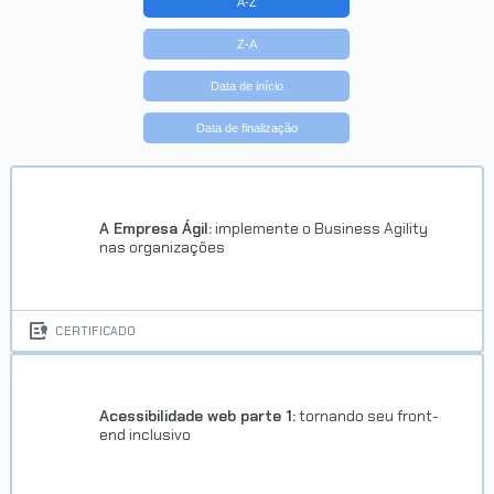
A-Z
Z-A
Data de início
Data de finalização
Trilha Pratique HTML e CSS em
projetos Web
Concluído em 22/02/2023
A Empresa Ágil:
implemente o Business Agility
nas organizações
VER CERTIFICADO
CERTIFICADO
Acessibilidade web parte 1:
tornando seu front-
end inclusivo
Trilha A partir do zero: HTML e