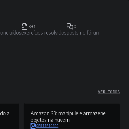
331
0
concluídos
exercícios resolvidos
posts no fórum
VER TODOS
do a
Amazon S3:
manipule e armazene
objetos na nuvem
CERTIFICADO