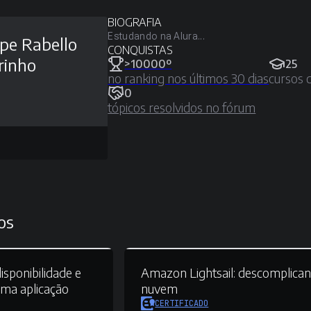
BIOGRAFIA
Estudando na Alura...
ipe Rabello
CONQUISTAS
rinho
>10000º
25
no ranking nos últimos 30 dias
cursos 
0
tópicos resolvidos no fórum
os
isponibilidade e
Amazon Lightsail:
descomplican
uma aplicação
nuvem
CERTIFICADO