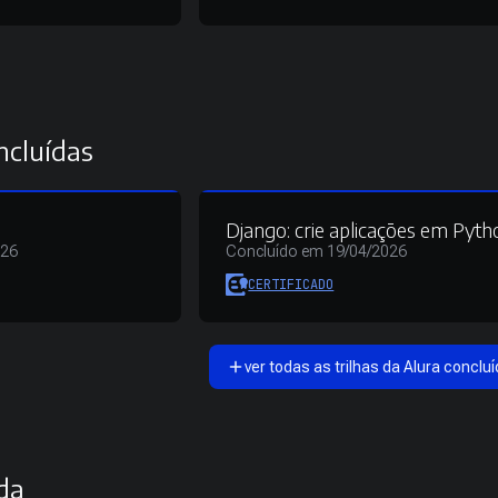
ncluídas
Django: crie aplicações em Pyth
026
Concluído em 19/04/2026
CERTIFICADO
ver todas as trilhas da Alura concluí
da