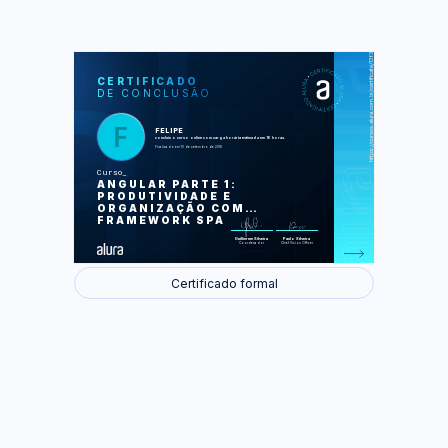
https://cursos.alura.com.br/certificate/13f316a1-d82f-4305-932a-0ba73ba7ef10
LAS
AU
CERTIFICADO
DE CONCLUSÃO
Bem começado, metade feito
Criando o primeiro componente
Integração com Web API's
Single Page Applications e rotas
FELIPE
Novo componente, novos conceitos
concluiu o curso online com carga horária estimada em 16 horas.
Melhorando a experiência do usuário
Finalizado em 10 de setembro de 2018
Lapidando ainda mais nossa
aplicação
Curso
ANGULAR PARTE 1:
Foram feitas 88 de 88 atividades.
PRODUTIVIDADE E
ORGANIZAÇÃO COM
FRAMEWORK SPA
Guilherme Silveira
Paulo Silveira
Coordenador
Chief Vision Officer
Certificado formal