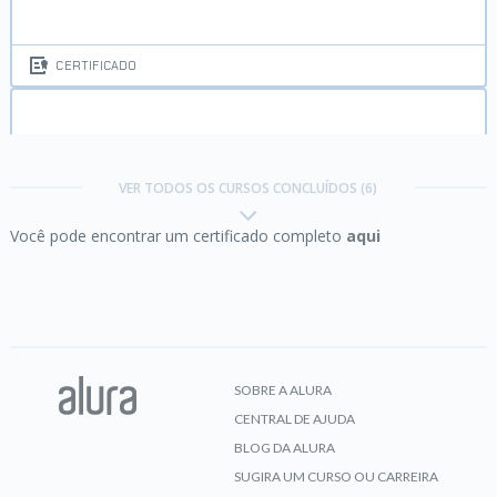
CERTIFICADO
Redes:
dos conceitos iniciais à criação de uma
intranet
VER TODOS OS CURSOS CONCLUÍDOS (6)
Você pode encontrar um certificado completo
aqui
CERTIFICADO
Redes:
implementando roteamento, DNS e IPv6
SOBRE A ALURA
CENTRAL DE AJUDA
CERTIFICADO
BLOG DA ALURA
SUGIRA UM CURSO OU CARREIRA