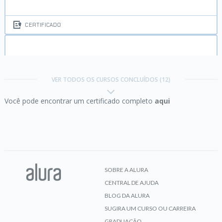
CERTIFICADO
HTML5 e CSS3 parte 2:
posicionamento, listas e
navegação
VER TODOS OS CURSOS CONCLUÍDOS (12)
Você pode encontrar um certificado completo
aqui
CERTIFICADO
HTML5 e CSS3 parte 3:
trabalhando com
formulários e tabelas
SOBRE A ALURA
CENTRAL DE AJUDA
CERTIFICADO
BLOG DA ALURA
SUGIRA UM CURSO OU CARREIRA
GRADUAÇÃO