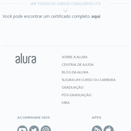
VER TODOS OS CURSOS CONCLUÍDOS (17)
Você pode encontrar um certificado completo
aqui
CERTIFICADO
Certificação Java SE 7 Programmer I:
métodos e
encapsulamento
SOBRE A ALURA
CENTRAL DE AJUDA
CERTIFICADO
BLOG DA ALURA
SUGIRA UM CURSO OU CARREIRA
GRADUAÇÃO
Certificação Java SE 7 Programmer I:
PÓS-GRADUAÇÃO
Operadores
MBA
ACOMPANHE-NOS
APPS
CERTIFICADO