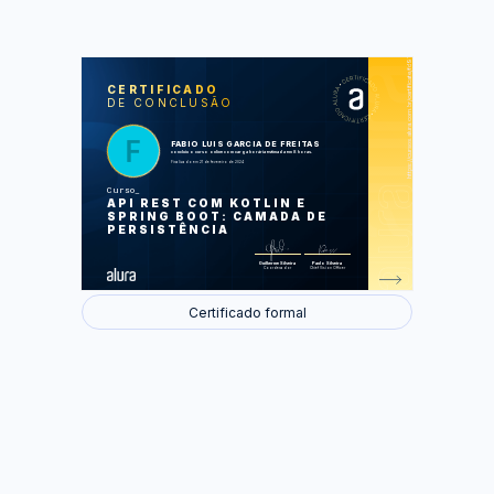
https://cursos.alura.com.br/certificate/fd918f2d-9d51-4499-85d4-7e62476f49dc
LAS
AU
CERTIFICADO
DE CONCLUSÃO
Spring Data JPA
Migrations com Flyway
Filtros, paginação e ordenação
Cache
FABIO LUIS GARCIA DE FREITAS
Outros recursos
concluiu o curso online com carga horária estimada em 8 horas.
Finalizado em 21 de fevereiro de 2024
Foram feitas 46 de 46 atividades.
Curso
API REST COM KOTLIN E
SPRING BOOT: CAMADA DE
PERSISTÊNCIA
Guilherme Silveira
Paulo Silveira
Coordenador
Chief Vision Officer
Certificado formal