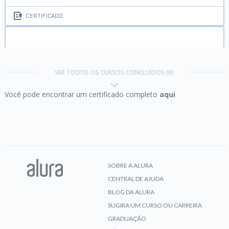
CERTIFICADO
Clojure:
Schemas
VER TODOS OS CURSOS CONCLUÍDOS (8)
Você pode encontrar um certificado completo
aqui
CERTIFICADO
Engenharia de Prompt:
criando prompts eficazes
para IA Generativa
SOBRE A ALURA
CENTRAL DE AJUDA
CERTIFICADO
BLOG DA ALURA
SUGIRA UM CURSO OU CARREIRA
GRADUAÇÃO