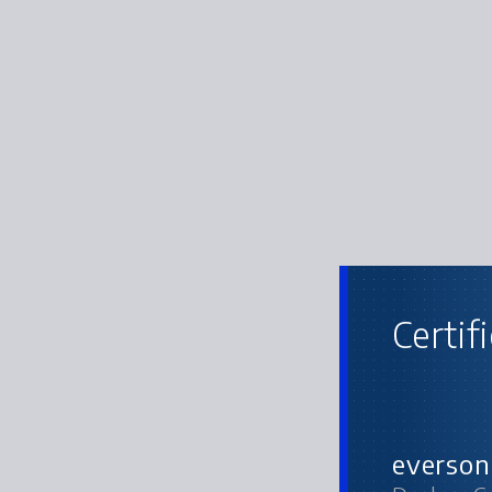
Certif
everson