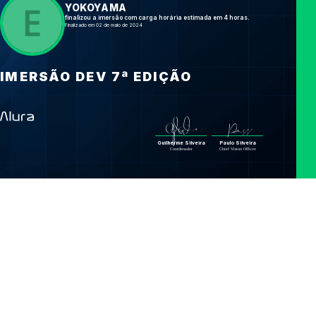
YOKOYAMA
finalizou a imersão com carga horária estimada em 4 horas.
Finalizado em 02 de maio de 2024
IMERSÃO DEV 7ª EDIÇÃO
Guilherme Silveira
Paulo Silveira
Coordenador
Chief Vision Officer