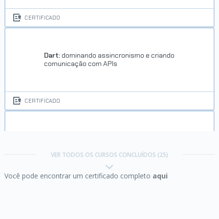
CERTIFICADO
Dart:
dominando assincronismo e criando
comunicação com APIs
CERTIFICADO
Dart:
lidando com erros, exceções e null safety
VER TODOS OS CURSOS CONCLUÍDOS (25)
Você pode encontrar um certificado completo
aqui
CERTIFICADO