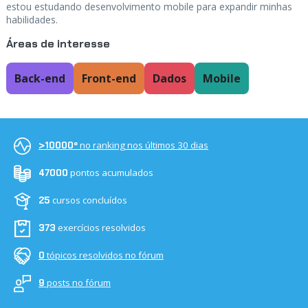
estou estudando desenvolvimento mobile para expandir minhas
habilidades.
Áreas de interesse
Back-end
Front-end
Dados
Mobile
no ranking nos últimos 30 dias
>10000º
pontos acumulados
47000
cursos concluídos
25
exercícios resolvidos
373
tópicos resolvidos no fórum
0
posts no fórum
9