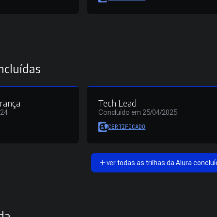
ncluídas
erança
Tech Lead
024
Concluído em 25/04/2025
CERTIFICADO
ver todas as trilhas da Alura concluí
da