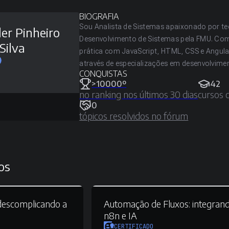
BIOGRAFIA
Sou Analista de Sistemas apaixonado por te
ler Pinheiro
Desenvolvimento de Sistemas pela FMU. Com
Silva
prática com JavaScript, HTML, CSS e Angul
através de especializações em desenvolviment
CONQUISTAS
>10000º
42
no ranking nos últimos 30 dias
cursos 
0
tópicos resolvidos no fórum
os
escomplicando a
Automação de Fluxos:
integran
n8n e IA
CERTIFICADO