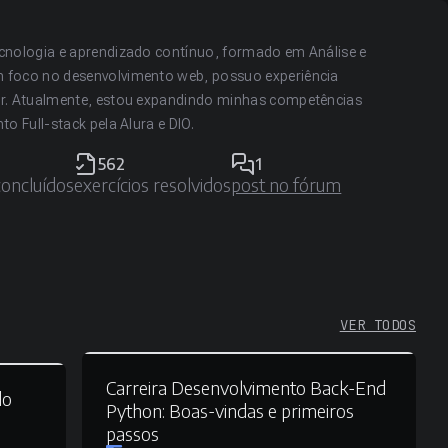
cnologia e aprendizado contínuo, formado em Análise e
 foco no desenvolvimento web, possuo experiência
ar. Atualmente, estou expandindo minhas competências
o Full-stack pela Alura e DIO.
562
1
concluídos
exercícios resolvidos
post no fórum
VER TODOS
Carreira Desenvolvimento Back-End
do
Python:
Boas-vindas e primeiros
passos