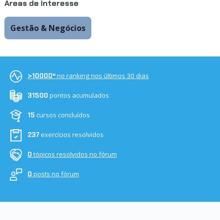
Áreas de interesse
Gestão & Negócios
no ranking nos últimos 30 dias
>10000º
pontos acumulados
31500
cursos concluídos
15
exercícios resolvidos
237
tópicos resolvidos no fórum
0
posts no fórum
0