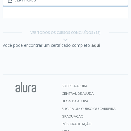
CERTIFICADO
Comunicação não violenta parte 2:
mantendo a
empatia
VER TODOS OS CURSOS CONCLUÍDOS (15)
Você pode encontrar um certificado completo
aqui
CERTIFICADO
Comunicação não violenta:
consciência para agir
SOBRE A ALURA
CENTRAL DE AJUDA
CERTIFICADO
BLOG DA ALURA
SUGIRA UM CURSO OU CARREIRA
GRADUAÇÃO
Comunicação:
como se expressar bem e ser
PÓS-GRADUAÇÃO
compreendido