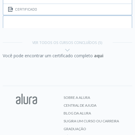
CERTIFICADO
Photoshop:
acabamento e entrega de um poster
de super herói
VER TODOS OS CURSOS CONCLUÍDOS (5)
Você pode encontrar um certificado completo
aqui
CERTIFICADO
Ruby III:
Mais lógica de programação em um novo
jogo
SOBRE A ALURA
CENTRAL DE AJUDA
CERTIFICADO
BLOG DA ALURA
SUGIRA UM CURSO OU CARREIRA
GRADUAÇÃO