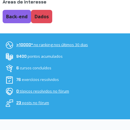
Áreas de interesse
Back-end
Dados
no ranking nos últimos 30 dias
>10000º
pontos acumulados
9400
cursos concluídos
6
exercícios resolvidos
76
tópicos resolvidos no fórum
0
posts no fórum
23