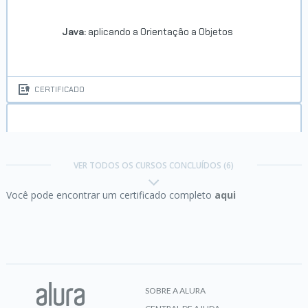
Java:
aplicando a Orientação a Objetos
CERTIFICADO
Java:
criando a sua primeira aplicação
VER TODOS OS CURSOS CONCLUÍDOS (6)
Você pode encontrar um certificado completo
aqui
CERTIFICADO
Java:
trabalhando com listas e coleções de dados
SOBRE A ALURA