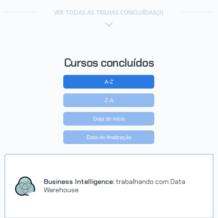
VER TODAS AS TRILHAS CONCLUÍDAS(3)
Cursos concluídos
A-Z
Z-A
Data de início
Data de finalização
Business Intelligence:
trabalhando com Data
Warehouse