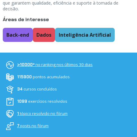
que garantem qualidade, eficiência e suporte à tomada de
decisão.
Áreas de interesse
Back-end
Dados
Inteligência Artificial
no ranking nos últimos 30 dias
>10000º
pontos acumulados
115900
cursos concluídos
34
exercícios resolvidos
1099
tópico resolvido no fórum
1
posts no fórum
7