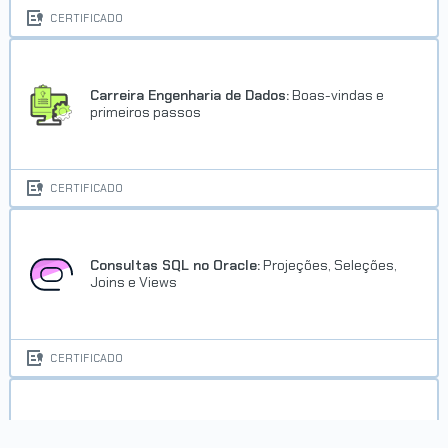
CERTIFICADO
Carreira Engenharia de Dados:
Boas-vindas e
primeiros passos
CERTIFICADO
Consultas SQL no Oracle:
Projeções, Seleções,
Joins e Views
CERTIFICADO
Engenharia de Dados:
Data Warehouses