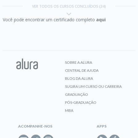
Modernos - Snowflake
VER TODOS OS CURSOS CONCLUÍDOS (34)
Você pode encontrar um certificado completo
aqui
CERTIFICADO
Git e Github:
controle e compartilhe seu código
SOBRE A ALURA
CENTRAL DE AJUDA
CERTIFICADO
BLOG DA ALURA
SUGIRA UM CURSO OU CARREIRA
GRADUAÇÃO
PÓS-GRADUAÇÃO
Git:
Controle e compartilhe seu código
MBA
ACOMPANHE-NOS
APPS
CERTIFICADO