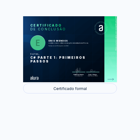
https://cursos.alura.com.br/certificate/a7f87bbb-1e88-4bb5-8620-182bf34b61ea
LAS
AU
CERTIFICADO
DE CONCLUSÃO
História e ecossistema da linguagem
Nosso primeiro programa e o Visual
Studio
Variáveis numéricas
ENIO MENDES
Variáveis de texto
concluiu o curso online com carga horária estimada em 8 horas.
Controle de fluxo com IF
Finalizado em 06 de janeiro de 2022
Controle de fluxo com laços de
repetição
Curso
C# PARTE 1: PRIMEIROS
Foram feitas 67 de 67 atividades.
PASSOS
Guilherme Silveira
Paulo Silveira
Coordenador
Chief Vision Officer
Certificado formal