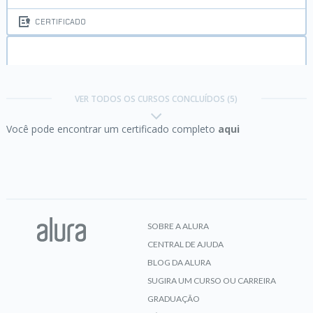
CERTIFICADO
Java:
trabalhando com listas e coleções de dados
VER TODOS OS CURSOS CONCLUÍDOS (5)
Você pode encontrar um certificado completo
aqui
CERTIFICADO
Pensamento computacional:
fundamentos da
computação e lógica de programação
SOBRE A ALURA
CENTRAL DE AJUDA
CERTIFICADO
BLOG DA ALURA
SUGIRA UM CURSO OU CARREIRA
GRADUAÇÃO