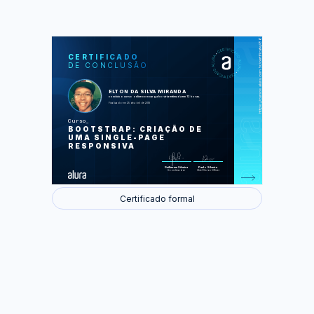
https://cursos.alura.com.br/certificate/86393f18-6eda-4a36-9601-3fea7d5f0a3d
LAS
AU
CERTIFICADO
DE CONCLUSÃO
Introdução
Começando a implementar o site
seguindo o layout
Mostrando os projetos da Empresa
ELTON DA SILVA MIRANDA
Mostrando os depoimentos dos
concluiu o curso online com carga horária estimada em 12 horas.
clientes com o carousel
Finalizado em 25 de abril de 2018
Criando o formulário de contato
colocando o vídeo institucional da
Curso
empresa
BOOTSTRAP: CRIAÇÃO DE
Mostrando o endereço no rodapé
Navegando entre as seções com a
UMA SINGLE-PAGE
navbar
RESPONSIVA
Chamada em destaque no cabeçalho
Deixando o site responsivo em telas
maiores
Guilherme Silveira
Paulo Silveira
Coordenador
Chief Vision Officer
Foram feitas 67 de 67 atividades.
Certificado formal