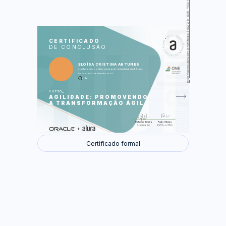
https://cursos.alura.com.br/certificate/8c52121b-1d08-4f0a-8e2f-54388b16714f
LAS
AU
CERTIFICADO
DE CONCLUSÃO
O Método Ágil
O Método Waterfall
Priorização
ELOÍSA CRISTINA ANTUNES
Fluxos
concluiu o curso online com carga horária estimada em 6 horas.
Rápido Feedback
O que é ser Ágil
Finalizado em 22 de dezembro de 2021
O Manifesto Ágil
e-0a
Cases do Método Ágil
Curso
AGILIDADE: PROMOVENDO
Foram feitas 26 de 26 atividades.
A TRANSFORMAÇÃO ÁGIL
Guilherme Silveira
Paulo Silveira
Coordenador
Chief Vision Officer
Certificado formal