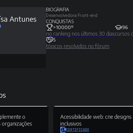
BIOGRAFIA
Desenvolvedora Front-end
ísa Antunes
CONQUISTAS
>10000º
96
no ranking nos últimos 30 dias
cursos 
5
tópicos resolvidos no fórum
os
plemente o
Acessibilidade web:
crie designs
s organizações
inclusivos
CERTIFICADO