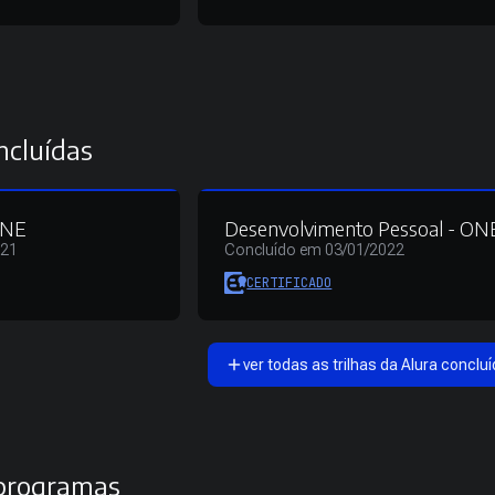
ncluídas
 ONE
Desenvolvimento Pessoal - ON
021
Concluído em 03/01/2022
CERTIFICADO
ver todas as trilhas da Alura concluí
 programas