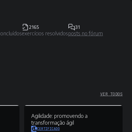
2165
31
concluídos
exercícios resolvidos
posts no fórum
VER TODOS
Agilidade:
promovendo a
transformação ágil
CERTIFICADO