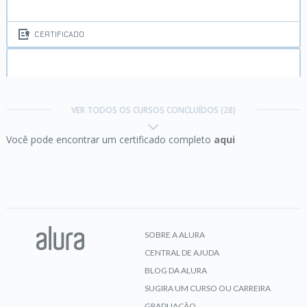
CERTIFICADO
Bootstrap:
criação de uma single-page
responsiva
VER TODOS OS CURSOS CONCLUÍDOS (28)
Você pode encontrar um certificado completo
aqui
CERTIFICADO
C# II:
Orientação a objetos
SOBRE A ALURA
CENTRAL DE AJUDA
CERTIFICADO
BLOG DA ALURA
SUGIRA UM CURSO OU CARREIRA
GRADUAÇÃO