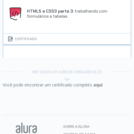
HTML5 e CSS3 parte 3:
trabalhando com
formulários e tabelas
CERTIFICADO
HTML5 e CSS3 parte 4:
avançando no CSS
VER TODOS OS CURSOS CONCLUÍDOS (7)
Você pode encontrar um certificado completo
aqui
CERTIFICADO
JavaScript e HTML:
desenvolva um jogo e
pratique lógica de programação
SOBRE A ALURA