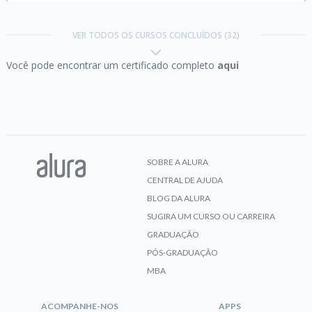
Git:
Controle e compartilhe seu código
VER TODOS OS CURSOS CONCLUÍDOS (32)
Você pode encontrar um certificado completo
aqui
CERTIFICADO
HTML5 e CSS3 I:
Suas primeiras páginas da Web
SOBRE A ALURA
CENTRAL DE AJUDA
CERTIFICADO
BLOG DA ALURA
SUGIRA UM CURSO OU CARREIRA
GRADUAÇÃO
PÓS-GRADUAÇÃO
HTTP:
Entendendo a web por baixo dos panos
MBA
ACOMPANHE-NOS
APPS