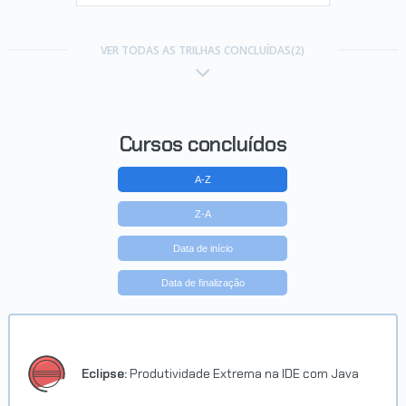
VER TODAS AS TRILHAS CONCLUÍDAS(2)
Cursos concluídos
A-Z
Z-A
Data de início
Data de finalização
Eclipse:
Produtividade Extrema na IDE com Java